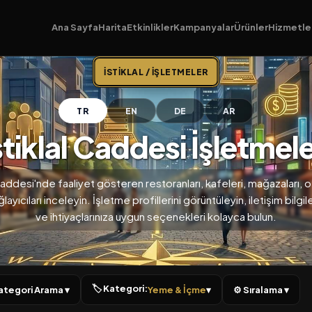
Ana Sayfa
Harita
Etkinlikler
Kampanyalar
Ürünler
Hizmetle
İSTIKLAL / İŞLETMELER
TR
EN
DE
AR
stiklal Caddesi İşletmele
 Caddesi'nde faaliyet gösteren restoranları, kafeleri, mağazaları, of
ayıcıları inceleyin. İşletme profillerini görüntüleyin, iletişim bilgil
ve ihtiyaçlarınıza uygun seçenekleri kolayca bulun.
🏷 Kategori:
 Kategori Arama ▾
Yeme & İçme
▾
⚙ Sıralama ▾