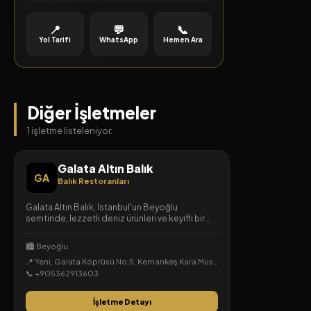
📍
💬
📞
Yol Tarifi
WhatsApp
Hemen Ara
Diğer İşletmeler
1 işletme listeleniyor.
Galata Altın Balık
GA
Balık Restoranları
Galata Altın Balık, İstanbul'un Beyoğlu
semtinde, lezzetli deniz ürünleri ve keyifli bir
atmosfer sunan bir balık restoranıdır.
🏙️ Beyoğlu
📍 Yeni, Galata Köprüsü No:5, Kemankeş Kara Mustafa Paşa, Beyoğlu, İstanbul
📞 +905362913603
İşletme Detayı