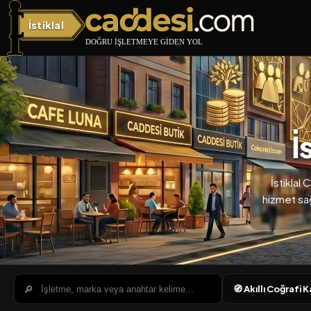
İstiklal
İstiklal Caddesi
İ
İstiklal
hizmet sağl
🔎
🧭 Akıllı Coğrafi