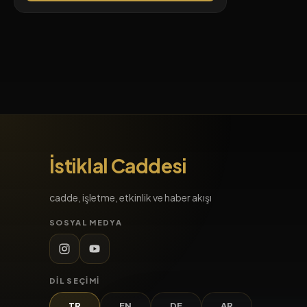
İstiklal Caddesi
cadde, işletme, etkinlik ve haber akışı
SOSYAL MEDYA
DIL SEÇIMI
TR
EN
DE
AR