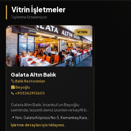
Vitrin İşletmeler
1 işletme listeleniyor.
VITRIN
Galata Altın Balık
🏷️ Balık Restoranları
🏙️ Beyoğlu
📞 +905362913603
Galata Altın Balık, İstanbul'un Beyoğlu
semtinde, lezzetli deniz ürünleri ve keyifli bir
atmosfer sunan bir balık restoranıdır.
📍 Yeni, Galata Köprüsü No:5, Kemankeş Kara Mustafa Paşa, Beyoğlu, İstanbul
İşletme detayları için tıklayınız.