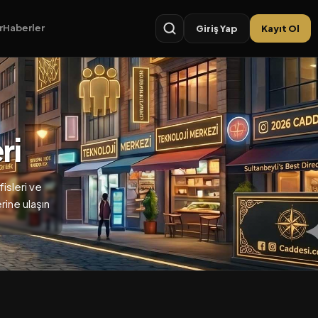
r
Haberler
Giriş Yap
Kayıt Ol
ri
isleri ve
erine ulaşın