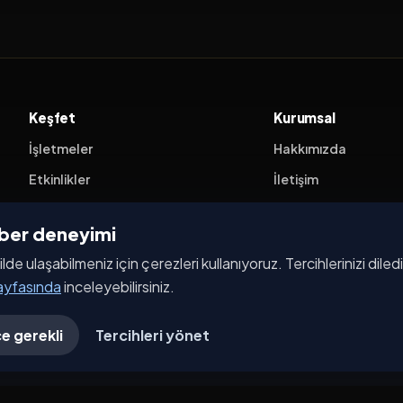
Keşfet
Kurumsal
İşletmeler
Hakkımızda
Etkinlikler
İletişim
Kampanyalar
ehber deneyimi
Haberler
ilde ulaşabilmeniz için çerezleri kullanıyoruz. Tercihlerinizi dile
İşletme Başvurusu
sayfasında
inceleyebilirsiniz.
e gerekli
Tercihleri yönet