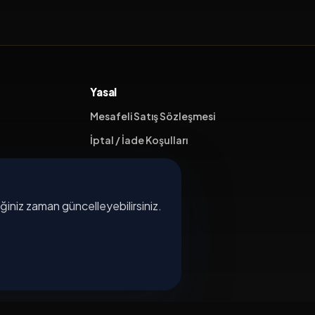
Yasal
Mesafeli Satış Sözleşmesi
İptal / İade Koşulları
Hizmet Şartları
Gizlilik Politikası
diğiniz zaman güncelleyebilirsiniz.
Üyelik Sözleşmesi
Kişisel Veri Koruma