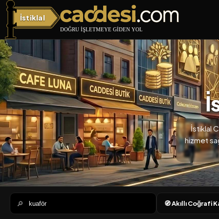
İstiklal
İstiklal Caddesi
İ
İstiklal
hizmet sağl
🔎
🧭 Akıllı Coğrafi