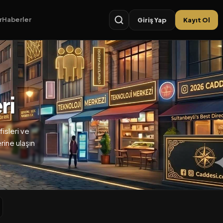
r
Haberler
Giriş Yap
Kayıt Ol
ri
isleri ve
erine ulaşın