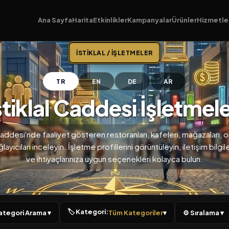
Ana Sayfa
Harita
Etkinlikler
Kampanyalar
Ürünler
Hizmetle
İSTIKLAL / İŞLETMELER
TR
EN
DE
AR
stiklal Caddesi İşletmele
 Caddesi'nde faaliyet gösteren restoranları, kafeleri, mağazaları, of
ayıcıları inceleyin. İşletme profillerini görüntüleyin, iletişim bilgil
ve ihtiyaçlarınıza uygun seçenekleri kolayca bulun.
🏷 Kategori:
 Kategori Arama ▾
Tüm Kategoriler
▾
⚙ Sıralama ▾