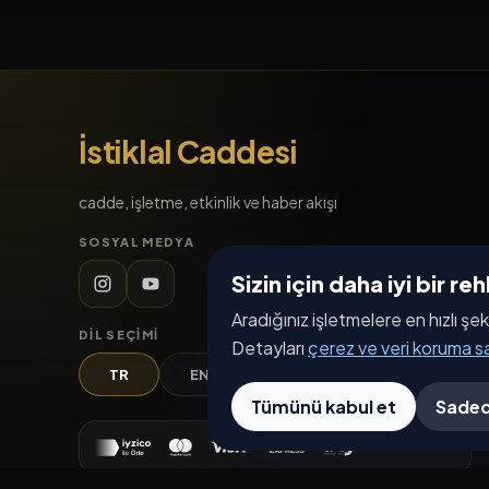
İstiklal Caddesi
cadde, işletme, etkinlik ve haber akışı
SOSYAL MEDYA
Sizin için daha iyi bir r
Aradığınız işletmelere en hızlı şek
DIL SEÇIMI
Detayları
çerez ve veri koruma 
TR
EN
DE
AR
Tümünü kabul et
Sadec