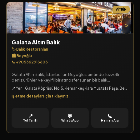
VITRIN
>
Galata Altın Balık
🏷️ Balık Restoranları
🏙️ Beyoğlu
📞 +905362913603
Galata Altın Balık, İstanbul'un Beyoğlu semtinde, lezzetli
deniz ürünleri ve keyifli bir atmosfer sunan bir balık
restoranıdır.
📍 Yeni, Galata Köprüsü No:5, Kemankeş Kara Mustafa Paşa, Beyoğlu, İstanbul
İşletme detayları için tıklayınız.
📍
💬
📞
Yol Tarifi
WhatsApp
Hemen Ara