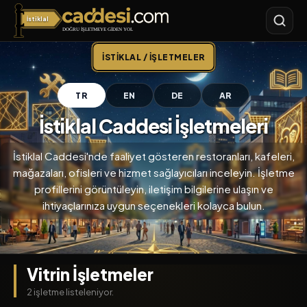
İstiklal
İstiklal Caddesi
İSTIKLAL / İŞLETMELER
TR
EN
DE
AR
İstiklal Caddesi İşletmeleri
İstiklal Caddesi'nde faaliyet gösteren restoranları, kafeleri,
mağazaları, ofisleri ve hizmet sağlayıcıları inceleyin. İşletme
profillerini görüntüleyin, iletişim bilgilerine ulaşın ve
ihtiyaçlarınıza uygun seçenekleri kolayca bulun.
Vitrin İşletmeler
2 işletme listeleniyor.