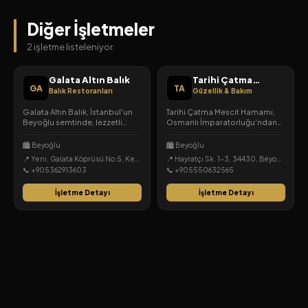
Diğer İşletmeler
2 işletme listeleniyor.
Galata Altın Balık
Tarihi Çatma
GA
TA
Mescit Hamamı
Balık Restoranları
Güzellik & Bakım
Galata Altın Balık, İstanbul'un
Tarihi Çatma Mescit Hamamı,
Beyoğlu semtinde, lezzetli
Osmanlı İmparatorluğu'ndan
deniz ürünleri ve keyifli bir
günümüze uzanan 500 yıllık
atmosfer sunan bir balık
köklü geçmişi, Mimar Sinan
🏙️ Beyoğlu
🏙️ Beyoğlu
restoranıdır.
dönemi izleri taşıyan
📍 Yeni, Galata Köprüsü No:5, Kemankeş Kara Mustafa Paşa, Beyoğlu, İstanbul
📍 Hayratçı Sk. 1-3, 34430, Beyoğlu, İstanbul
geleneksel mimarisi ve
📞 +905362913603
📞 +905550632565
tecrübeli ekibiyle Beyoğlu'nun
kalbinde eşsiz bir arınma
İşletme Detayı
İşletme Detayı
deneyimi sunar.