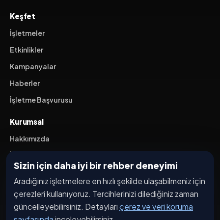
Keşfet
İşletmeler
Etkinlikler
Kampanyalar
Haberler
İşletme Başvurusu
Kurumsal
Hakkımızda
İletişim
Sizin için daha iyi bir rehber deneyimi
Yasal
Aradığınız işletmelere en hızlı şekilde ulaşabilmeniz için
çerezleri kullanıyoruz. Tercihlerinizi dilediğiniz zaman
Mesafeli Satış Sözleşmesi
güncelleyebilirsiniz. Detayları
çerez ve veri koruma
İptal / İade Koşulları
sayfasında
inceleyebilirsiniz.