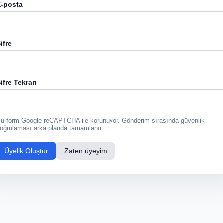
E-posta
ifre
ifre Tekrarı
u form Google reCAPTCHA ile korunuyor. Gönderim sırasında güvenlik
oğrulaması arka planda tamamlanır.
Üyelik Oluştur
Zaten üyeyim