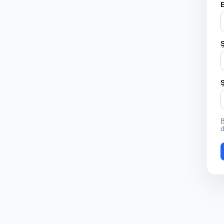
Ş
Ş
B
d