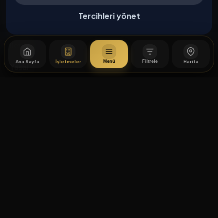
Kurumsal
Tercihleri yönet
Hakkımızda
İletişim
Ana Sayfa
İşletmeler
Harita
Menü
Filtrele
Yasal
Mesafeli Satış Sözleşmesi
×
Filtreler
İptal / İade Koşulları
Hizmet Şartları
KELIME ARA
Gizlilik Politikası
Üyelik Sözleşmesi
Kişisel Veri Koruma
🧭 AKILLI COĞRAFI KATEGORI ARAMA
© 2026 İstiklal Caddesi. Tüm hakları saklıdır.
Akıllı Coğrafi Kategori Arama
Çerez Tercihleri