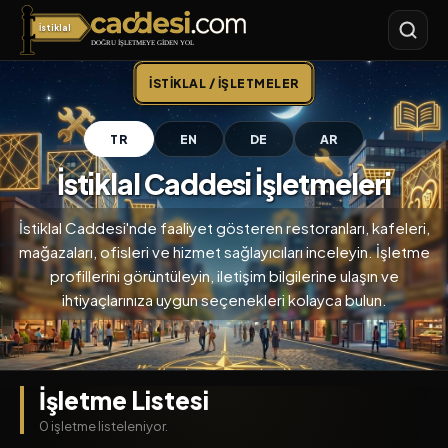
İstiklal
İstiklal Caddesi
İSTIKLAL / İŞLETMELER
TR
EN
DE
AR
İstiklal Caddesi İşletmeleri
İstiklal Caddesi'nde faaliyet gösteren restoranları, kafeleri,
mağazaları, ofisleri ve hizmet sağlayıcıları inceleyin. İşletme
profillerini görüntüleyin, iletişim bilgilerine ulaşın ve
ihtiyaçlarınıza uygun seçenekleri kolayca bulun.
İşletme Listesi
0 işletme listeleniyor.