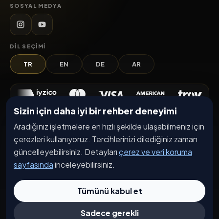
SOSYAL MEDYA
DIL SEÇIMI
TR
EN
DE
AR
Sizin için daha iyi bir rehber deneyimi
Keşfet
Aradığınız işletmelere en hızlı şekilde ulaşabilmeniz için
çerezleri kullanıyoruz. Tercihlerinizi dilediğiniz zaman
İşletmeler
güncelleyebilirsiniz. Detayları
çerez ve veri koruma
Etkinlikler
sayfasında
inceleyebilirsiniz.
Kampanyalar
Tümünü kabul et
Haberler
İşletme Başvurusu
Sadece gerekli