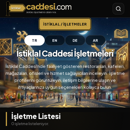
İstiklal
İstiklal Caddesi
İSTIKLAL / İŞLETMELER
TR
EN
DE
AR
İstiklal Caddesi İşletmeleri
İstiklal Caddesi'nde faaliyet gösteren restoranları, kafeleri,
mağazaları, ofisleri ve hizmet sağlayıcıları inceleyin. İşletme
profillerini görüntüleyin, iletişim bilgilerine ulaşın ve
ihtiyaçlarınıza uygun seçenekleri kolayca bulun.
İşletme Listesi
0 işletme listeleniyor.