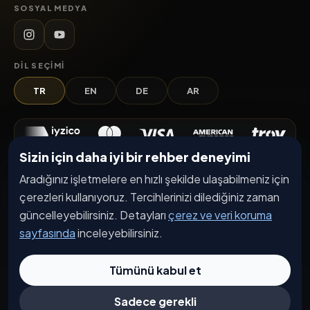
SOSYAL MEDYA
DIL SEÇIMI
TR
EN
DE
AR
Sizin için daha iyi bir rehber deneyimi
Keşfet
Aradığınız işletmelere en hızlı şekilde ulaşabilmeniz için
çerezleri kullanıyoruz. Tercihlerinizi dilediğiniz zaman
İşletmeler
güncelleyebilirsiniz. Detayları
çerez ve veri koruma
Etkinlikler
sayfasında
inceleyebilirsiniz.
Kampanyalar
Tümünü kabul et
Haberler
İşletme Başvurusu
Sadece gerekli