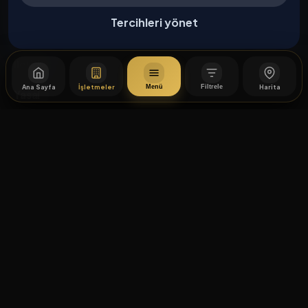
Kurumsal
Tercihleri yönet
Hakkımızda
İletişim
Ana Sayfa
İşletmeler
Harita
Menü
Filtrele
Yasal
Mesafeli Satış Sözleşmesi
×
Filtreler
İptal / İade Koşulları
Hizmet Şartları
KELIME ARA
Gizlilik Politikası
Üyelik Sözleşmesi
Kişisel Veri Koruma
🧭 AKILLI COĞRAFI KATEGORI ARAMA
© 2026 İstiklal Caddesi. Tüm hakları saklıdır.
Akıllı Coğrafi Kategori Arama
Çerez Tercihleri