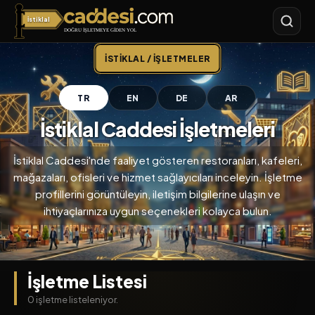
İstiklal
İstiklal Caddesi
İSTIKLAL / İŞLETMELER
TR
EN
DE
AR
İstiklal Caddesi İşletmeleri
İstiklal Caddesi'nde faaliyet gösteren restoranları, kafeleri,
mağazaları, ofisleri ve hizmet sağlayıcıları inceleyin. İşletme
profillerini görüntüleyin, iletişim bilgilerine ulaşın ve
ihtiyaçlarınıza uygun seçenekleri kolayca bulun.
İşletme Listesi
0 işletme listeleniyor.