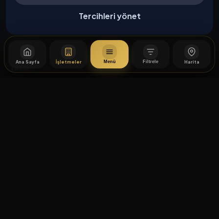
Kurumsal
Tercihleri yönet
Hakkımızda
İletişim
Ana Sayfa
İşletmeler
Harita
Menü
Filtrele
Yasal
Mesafeli Satış Sözleşmesi
×
Filtreler
İptal / İade Koşulları
Hizmet Şartları
KELIME ARA
Gizlilik Politikası
Üyelik Sözleşmesi
Kişisel Veri Koruma
🧭 AKILLI COĞRAFI KATEGORI ARAMA
© 2026 İstiklal Caddesi. Tüm hakları saklıdır.
Akıllı Coğrafi Kategori Arama
Çerez Tercihleri