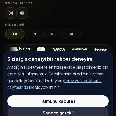
SOSYAL MEDYA
DIL SEÇIMI
TR
EN
DE
AR
Sizin için daha iyi bir rehber deneyimi
Keşfet
Aradığınız işletmelere en hızlı şekilde ulaşabilmeniz için
çerezleri kullanıyoruz. Tercihlerinizi dilediğiniz zaman
İşletmeler
güncelleyebilirsiniz. Detayları
çerez ve veri koruma
Etkinlikler
sayfasında
inceleyebilirsiniz.
Kampanyalar
Tümünü kabul et
Haberler
İşletme Başvurusu
Sadece gerekli