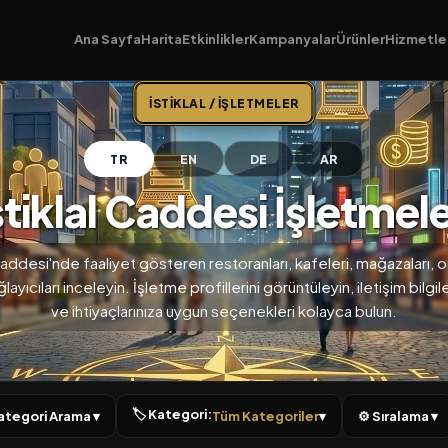
Ana Sayfa
Harita
Etkinlikler
Kampanyalar
Ürünler
Hizmetle
İSTIKLAL / İŞLETMELER
TR
EN
DE
AR
stiklal Caddesi İşletmele
 Caddesi'nde faaliyet gösteren restoranları, kafeleri, mağazaları, of
ayıcıları inceleyin. İşletme profillerini görüntüleyin, iletişim bilgil
ve ihtiyaçlarınıza uygun seçenekleri kolayca bulun.
🏷 Kategori:
 Kategori Arama ▾
Tüm Kategoriler
▾
⚙ Sıralama ▾