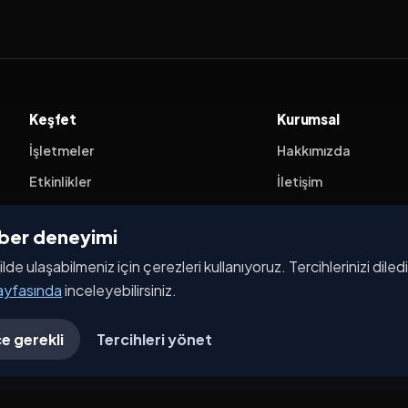
Keşfet
Kurumsal
İşletmeler
Hakkımızda
Etkinlikler
İletişim
Kampanyalar
ehber deneyimi
Haberler
ilde ulaşabilmeniz için çerezleri kullanıyoruz. Tercihlerinizi dile
İşletme Başvurusu
sayfasında
inceleyebilirsiniz.
e gerekli
Tercihleri yönet