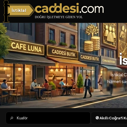
İstiklal
İstiklal Caddesi
İ
İstiklal
hizmet sağl
🔎
🧭 Akıllı Coğrafi