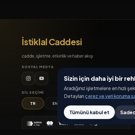
İstiklal Caddesi
cadde, işletme, etkinlik ve haber akışı
SOSYAL MEDYA
Sizin için daha iyi bir r
Aradığınız işletmelere en hızlı şek
DIL SEÇIMI
Detayları
çerez ve veri koruma 
TR
EN
DE
AR
Tümünü kabul et
Sadec