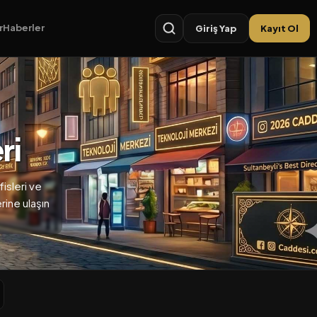
r
Haberler
Giriş Yap
Kayıt Ol
ri
isleri ve
erine ulaşın