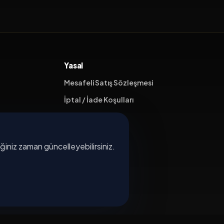
Yasal
Mesafeli Satış Sözleşmesi
İptal / İade Koşulları
Hizmet Şartları
Gizlilik Politikası
diğiniz zaman güncelleyebilirsiniz.
Üyelik Sözleşmesi
Kişisel Veri Koruma