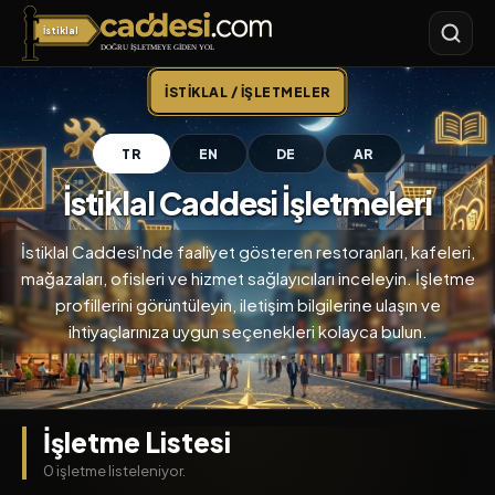
İstiklal
İstiklal Caddesi
İSTIKLAL / İŞLETMELER
TR
EN
DE
AR
İstiklal Caddesi İşletmeleri
İstiklal Caddesi'nde faaliyet gösteren restoranları, kafeleri,
mağazaları, ofisleri ve hizmet sağlayıcıları inceleyin. İşletme
profillerini görüntüleyin, iletişim bilgilerine ulaşın ve
ihtiyaçlarınıza uygun seçenekleri kolayca bulun.
İşletme Listesi
0 işletme listeleniyor.