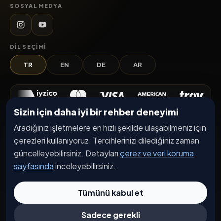
SOSYAL MEDYA
DIL SEÇIMI
TR
EN
DE
AR
Sizin için daha iyi bir rehber deneyimi
Keşfet
Aradığınız işletmelere en hızlı şekilde ulaşabilmeniz için
çerezleri kullanıyoruz. Tercihlerinizi dilediğiniz zaman
İşletmeler
güncelleyebilirsiniz. Detayları
çerez ve veri koruma
Etkinlikler
sayfasında
inceleyebilirsiniz.
Kampanyalar
Tümünü kabul et
Haberler
İşletme Başvurusu
Sadece gerekli