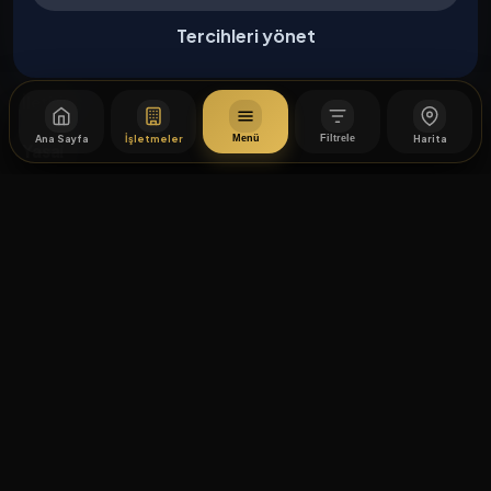
Kurumsal
Tercihleri yönet
Hakkımızda
İletişim
Ana Sayfa
İşletmeler
Harita
Menü
Filtrele
Yasal
Mesafeli Satış Sözleşmesi
×
Filtreler
İptal / İade Koşulları
Hizmet Şartları
KELIME ARA
Gizlilik Politikası
Üyelik Sözleşmesi
Kişisel Veri Koruma
🧭 AKILLI COĞRAFI KATEGORI ARAMA
© 2026 İstiklal Caddesi. Tüm hakları saklıdır.
Akıllı Coğrafi Kategori Arama
Çerez Tercihleri