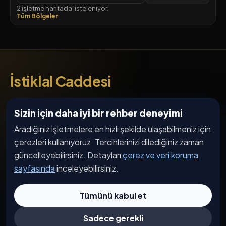
2 işletme haritada listeleniyor.
Tüm Bölgeler
İstiklal Caddesi
cadde, işletme, etkinlik ve haber akışı
Sizin için daha iyi bir rehber deneyimi
SOSYAL MEDYA
Aradığınız işletmelere en hızlı şekilde ulaşabilmeniz için
çerezleri kullanıyoruz. Tercihlerinizi dilediğiniz zaman
güncelleyebilirsiniz. Detayları
çerez ve veri koruma
DIL SEÇIMI
sayfasında
inceleyebilirsiniz.
TR
EN
DE
AR
Tümünü kabul et
Sadece gerekli