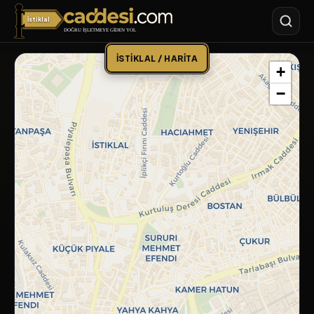
İstiklal
İstiklal Caddesi
İSTIKLAL / HARITA
+
−