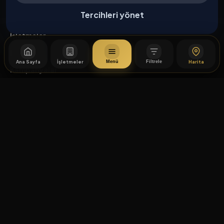
Tercihleri yönet
Keşfet
İşletmeler
Etkinlikler
Ana Sayfa
İşletmeler
Harita
Menü
Filtrele
Kampanyalar
Haberler
İşletme Başvurusu
Kurumsal
Hakkımızda
İletişim
Yasal
Mesafeli Satış Sözleşmesi
İptal / İade Koşulları