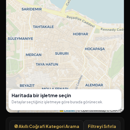
Haritada bir işletme seçin
Detaylar seçtiğiniz işletmeye göre burada görünecek.
Leaflet
|
© OpenStreetMap © CARTO
🧭 Akıllı Coğrafi Kategori Arama
Filtreyi Sıfırla