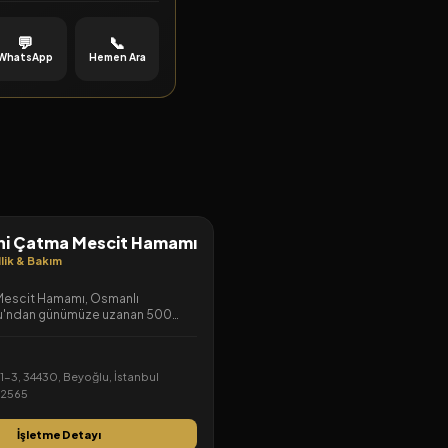
eneyimi sunar.
💬
📞
WhatsApp
Hemen Ara
ihi Çatma Mescit Hamamı
lik & Bakım
 Mescit Hamamı, Osmanlı
u'ndan günümüze uzanan 500
eçmişi, Mimar Sinan dönemi izleri
eksel mimarisi ve tecrübeli
ğlu'nun kalbinde eşsiz bir arınma
 1-3, 34430, Beyoğlu, İstanbul
r.
32565
İşletme Detayı