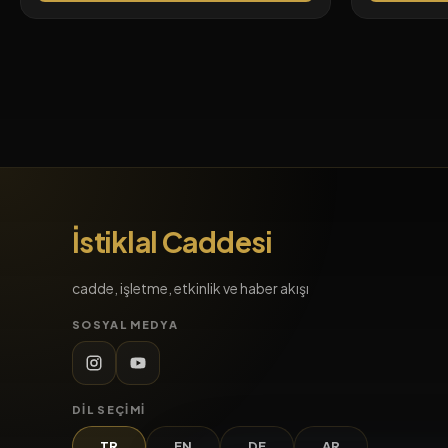
İstiklal Caddesi
cadde, işletme, etkinlik ve haber akışı
SOSYAL MEDYA
DIL SEÇIMI
TR
EN
DE
AR