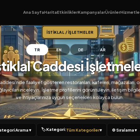
Ana Sayfa
Harita
Etkinlikler
Kampanyalar
Ürünler
Hizmetle
İSTIKLAL / İŞLETMELER
TR
EN
DE
AR
stiklal Caddesi İşletmele
 Caddesi'nde faaliyet gösteren restoranları, kafeleri, mağazaları, of
ayıcıları inceleyin. İşletme profillerini görüntüleyin, iletişim bilgil
ve ihtiyaçlarınıza uygun seçenekleri kolayca bulun.
🏷 Kategori:
 Kategori Arama ▾
Tüm Kategoriler
▾
⚙ Sıralama ▾