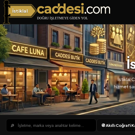
İstiklal
İstiklal Caddesi
İ
İstiklal
hizmet sağl
🔎
🧭 Akıllı Coğrafi