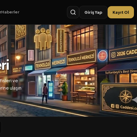
r
Haberler
Giriş Yap
Kayıt Ol
ri
isleri ve
erine ulaşın