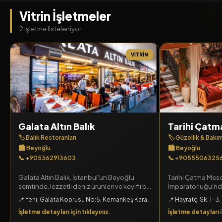
Vitrin İşletmeler
2 işletme listeleniyor.
VITRIN
Galata Altın Balık
Tarihi Çat
🏷️ Balık Restoranları
🏷️ Güzellik & Bakı
🏙️ Beyoğlu
🏙️ Beyoğlu
📞 +905362913603
📞 +9055506325
Galata Altın Balık, İstanbul'un Beyoğlu
Tarihi Çatma Mes
semtinde, lezzetli deniz ürünleri ve keyifli bir
İmparatorluğu'n
atmosfer sunan bir balık restoranıdır.
500 yıllık köklü g
📍 Yeni, Galata Köprüsü No:5, Kemankeş Kara Mustafa Paşa, Beyoğlu, İstanbul
📍 Hayratçı Sk. 1-3
dönemi izleri taşı
İşletme detayları için tıklayınız.
İşletme detayları i
tecrübeli ekibiyl