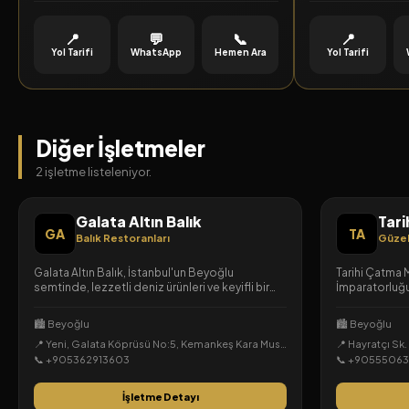
eşsiz bir arınma d
📍
💬
📞
📍
Yol Tarifi
WhatsApp
Hemen Ara
Yol Tarifi
Diğer İşletmeler
2 işletme listeleniyor.
Galata Altın Balık
Tar
GA
TA
Balık Restoranları
Güzel
Galata Altın Balık, İstanbul'un Beyoğlu
Tarihi Çatma
semtinde, lezzetli deniz ürünleri ve keyifli bir
İmparatorluğ
atmosfer sunan bir balık restoranıdır.
yıllık köklü g
taşıyan gelen
🏙️ Beyoğlu
🏙️ Beyoğlu
ekibiyle Beyo
📍 Yeni, Galata Köprüsü No:5, Kemankeş Kara Mustafa Paşa, Beyoğlu, İstanbul
📍 Hayratçı Sk.
deneyimi suna
📞 +905362913603
📞 +9055506
İşletme Detayı